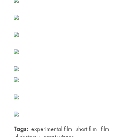
Tags:
experimental film
short film
film
dichotomy
grant winner